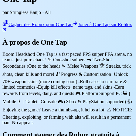
par Stringless Banjo
· All
Gagner des Robux pour One Tap
Jouer à One Tap sur Roblox
À propos de One Tap
Boom Headshot! One Tap is a fast-paced FPS sniper FFA arena, no
teams, just pure chaos! 🎯 One-shot snipers 🔫 Two-Shot
Secondaries (One to the head) 🔪 Melee Weapons 🏆 Streaks, trick
shots, clean kills and more! 🔓 Progress & Customization -Unlock
70+ weapon skins (more coming soon) -Roll cases to earn rare &
limited cosmetics -Equip kill effects, name tags, and skins -Earn
rewards from levels, daily, and quests 🎮 Platform Support PC 💻 |
Mobile 📱 | Tablet | Console 🎮 (Xbox & PlayStation supported) 👍
Enjoying the game? Leave a thumbs-up, it helps a lot! ⚠️ NOTICE:
Cheating, exploiting, or farming with alts will result in a permanent
ban. No appeals.
Comment gagner des Robux gratuits à