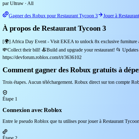
par Ultraw
· All
Gagner des Robux pour Restaurant Tycoon 3
Jouer à Restauran
À propos de Restaurant Tycoon 3
[🌍] Africa Day Event - Visit EKEA to unlock 8x exclusive furnitu
💸Collect their bill! 🍝Build and upgrade your restaurant! 📂 Updat
https://devforum.roblox.com/t/t/3636102
Comment gagner des Robux gratuits à dépe
Trois étapes. Aucun téléchargement. Robux direct sur ton compte Rob
Étape 1
Connexion avec Roblox
Entre le pseudo Roblox que tu utilises pour jouer à Restaurant Tycoon 
Étape 2