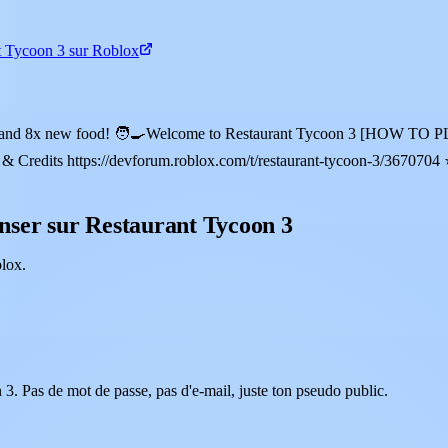
t Tycoon 3 sur Roblox
re and 8x new food! 🧑‍🍳Welcome to Restaurant Tycoon 3 [HOW TO PL
es & Credits https://devforum.roblox.com/t/restaurant-tycoon-3/367070
nser sur Restaurant Tycoon 3
lox.
3. Pas de mot de passe, pas d'e-mail, juste ton pseudo public.