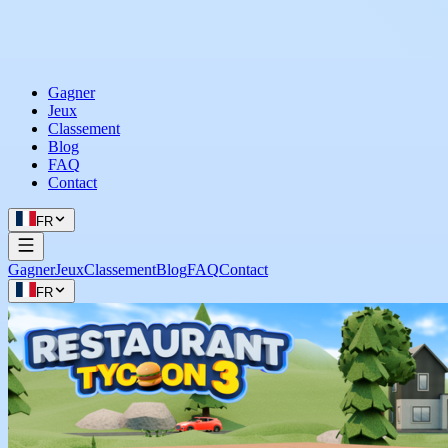
Gagner
Jeux
Classement
Blog
FAQ
Contact
FR
Gagner
Jeux
Classement
Blog
FAQ
Contact
FR