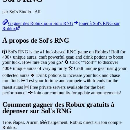
par Sol's Studio
· All
Gagner des Robux pour Sol's RNG
Jouer à Sol's RNG sur
Roblox
À propos de Sol's RNG
🎲 Sol's RNG is the #1 luck-based RNG game on Roblox! Roll for
400+ unique auras, craft powerful gear, and drink potions to boost
your luck. How rare can you go? 🔄 Click ""Roll"" to discover
400+ unique auras of varying rarity 🛠️ Craft unique gear using your
collected auras 🍀 Drink potions to increase your luck and chase
rare finds 🎯 Test your fortune and compete with friends for the
rarest auras 🆓 Free private servers available for the best
performance! 📢 Join our community for update announcements!
Comment gagner des Robux gratuits à
dépenser sur Sol's RNG
Trois étapes. Aucun téléchargement. Robux direct sur ton compte
Roblox.