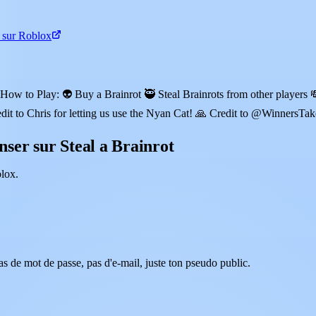
t sur Roblox
How to Play: 👽 Buy a Brainrot 🥷 Steal Brainrots from other players 💸
dit to Chris for letting us use the Nyan Cat! 🙏 Credit to @WinnersTak
ser sur Steal a Brainrot
lox.
as de mot de passe, pas d'e-mail, juste ton pseudo public.