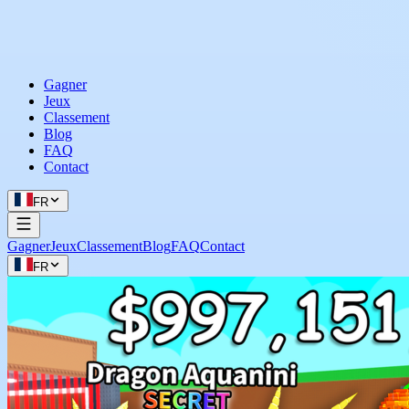
Gagner
Jeux
Classement
Blog
FAQ
Contact
FR
Gagner
Jeux
Classement
Blog
FAQ
Contact
FR