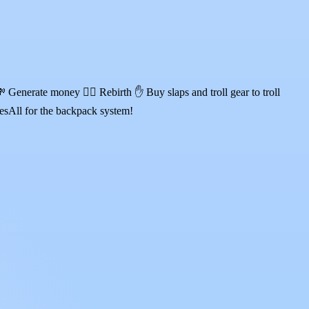
 Generate money 🐦‍🔥 Rebirth ✋ Buy slaps and troll gear to troll
esAll for the backpack system!