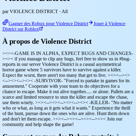
par VIOLENCE DISTRICT
· All
Gagner des Robux pour Violence District
Jouer à Violence
District sur Roblox
À propos de Violence District
><><-GAME IS IN ALPHA, EXPECT BUGS AND CHANGES-
><>< if you manage to clip any bugs, feel free to show us in #bug-
reports in our server Violence District is a casual asymmetrical
horror game where 5 survivors have to survive against a killer.
Expect the worst, there aren't too many that get to live. ><><--><>
<--><><--><>< -SURVIVOR- "Forced to partake in games for its
amusement." Cooperate with your team to do objectives for a
chance to escape. Make it out alive together..... or alone. Pallets are a
scarce and limited resource to stun the killer and escape the chase,
use them wisely. ><><--><><--><><--><>< -KILLER- "No matter
who or what, as long as it gets what it wants." Experience the thrill
of the hunt, pursue down the ones who are alive. Hunt them down
and don't let them escape. ><><--><><--><><--><>< Join our
community and help shape the game!