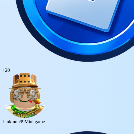
+
20
Linkmon99
Mini game