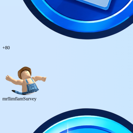
+
80
mrflimflam
Survey