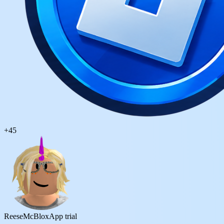
+
45
ReeseMcBlox
App trial