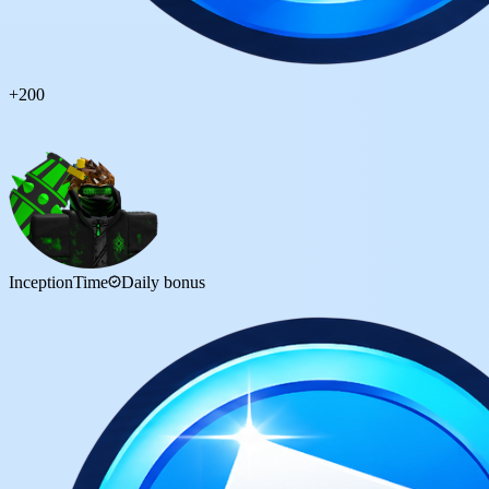
+
200
InceptionTime
Daily bonus