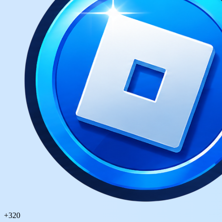
+
320