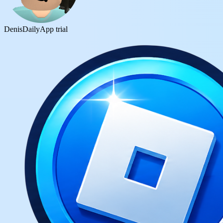
DenisDaily
App trial