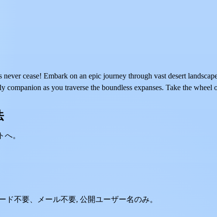
 never cease! Embark on an epic journey through vast desert landscapes
nly companion as you traverse the boundless expanses. Take the wheel o
法
ントへ。
。パスワード不要、メール不要, 公開ユーザー名のみ。