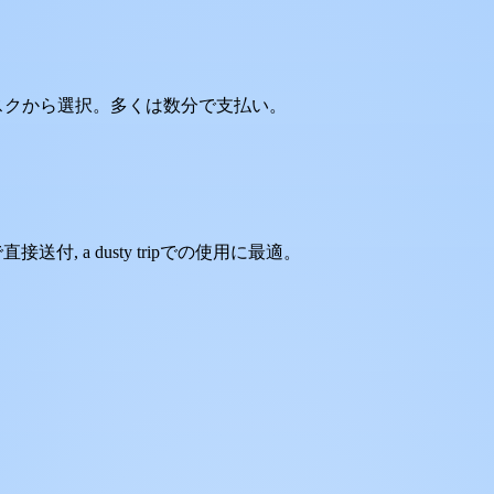
タスクから選択。多くは数分で支払い。
付, a dusty tripでの使用に最適。