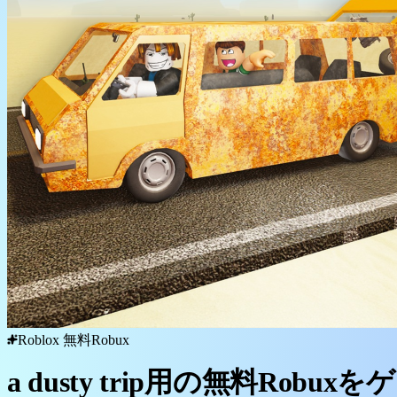
Roblox 無料Robux
a dusty trip用の無料Robux