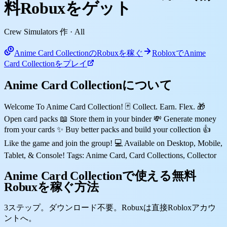
料Robuxをゲット
Crew Simulators 作
· All
Anime Card CollectionのRobuxを稼ぐ
RobloxでAnime
Card Collectionをプレイ
Anime Card Collectionについて
Welcome To Anime Card Collection! 🃏 Collect. Earn. Flex. 🎁
Open card packs 📖 Store them in your binder 💸 Generate money
from your cards ✨ Buy better packs and build your collection 👍
Like the game and join the group! 💻 Available on Desktop, Mobile,
Tablet, & Console! Tags: Anime Card, Card Collections, Collector
Anime Card Collectionで使える無料
Robuxを稼ぐ方法
3ステップ。ダウンロード不要。Robuxは直接Robloxアカウ
ントへ。