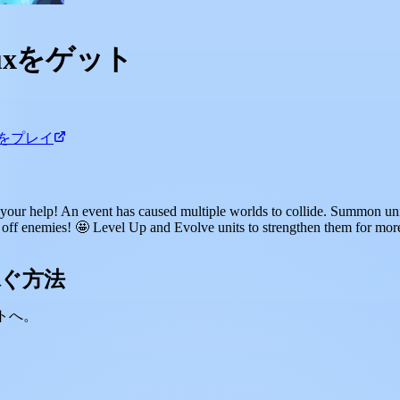
obuxをゲット
rdsをプレイ
ur help! An event has caused multiple worlds to collide. Summon unit
off enemies! 🤩 Level Up and Evolve units to strengthen them for more 
を稼ぐ方法
ントへ。