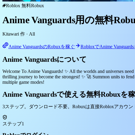
Roblox 無料Robux
Anime Vanguards用の無料R
Kitawari 作
· All
Anime VanguardsのRobuxを稼ぐ
RobloxでAnime Vangua
Anime Vanguardsについて
Welcome To Anime Vanguards! ✨ All the worlds and universes need yo
thrilling journey to become the strongest! ✨ 🚀 Summon units to fend 
multiple game modes!
Anime Vanguardsで使える無料Robux
3ステップ。ダウンロード不要。Robuxは直接Robloxアカウ
ステップ1