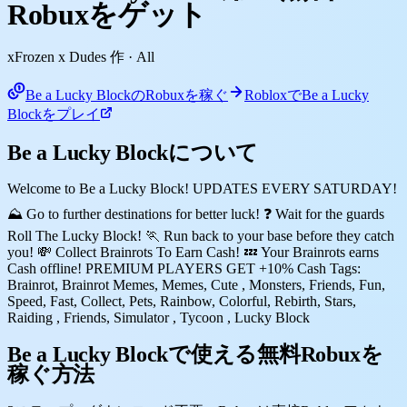
Robuxをゲット
xFrozen x Dudes 作
· All
Be a Lucky BlockのRobuxを稼ぐ
RobloxでBe a Lucky
Blockをプレイ
Be a Lucky Blockについて
Welcome to Be a Lucky Block! UPDATES EVERY SATURDAY!
⛰️ Go to further destinations for better luck! ❓ Wait for the guards
Roll The Lucky Block! 🏃 Run back to your base before they catch
you! 💸 Collect Brainrots To Earn Cash! 💤 Your Brainrots earns
Cash offline! PREMIUM PLAYERS GET +10% Cash Tags:
Brainrot, Brainrot Memes, Memes, Cute , Monsters, Friends, Fun,
Speed, Fast, Collect, Pets, Rainbow, Colorful, Rebirth, Stars,
Raiding , Friends, Simulator , Tycoon , Lucky Block
Be a Lucky Blockで使える無料Robuxを
稼ぐ方法