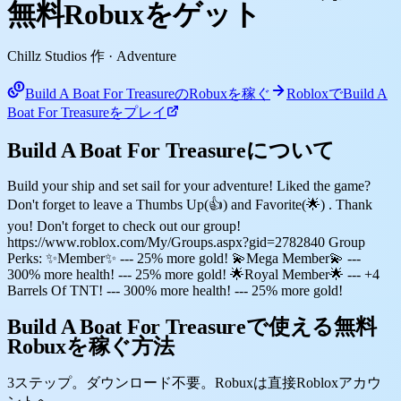
無料Robuxをゲット
Chillz Studios 作
· Adventure
Build A Boat For TreasureのRobuxを稼ぐ
RobloxでBuild A
Boat For Treasureをプレイ
Build A Boat For Treasureについて
Build your ship and set sail for your adventure! Liked the game?
Don't forget to leave a Thumbs Up(👍) and Favorite(🌟) . Thank
you! Don't forget to check out our group!
https://www.roblox.com/My/Groups.aspx?gid=2782840 Group
Perks: ✨Member✨ --- 25% more gold! 💫Mega Member💫 ---
300% more health! --- 25% more gold! 🌟Royal Member🌟 --- +4
Barrels Of TNT! --- 300% more health! --- 25% more gold!
Build A Boat For Treasureで使える無料
Robuxを稼ぐ方法
3ステップ。ダウンロード不要。Robuxは直接Robloxアカウ