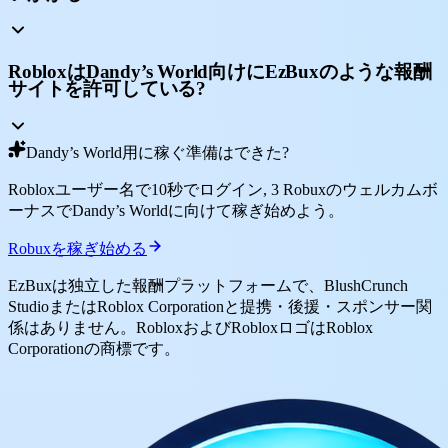
RobloxはDandy’s World向けにEzBuxのような報酬
サイトを許可している?
Dandy’s World用に稼ぐ準備はできた?
Robloxユーザー名で10秒でログイン, 3 Robuxのウェルカムボ
ーナスでDandy’s Worldに向けて稼ぎ始めよう。
Robuxを稼ぎ始める
EzBuxは独立した報酬プラットフォームで、BlushCrunch
StudioまたはRoblox Corporationと提携・後援・スポンサー関
係はありません。RobloxおよびRobloxロゴはRoblox
Corporationの商標です。