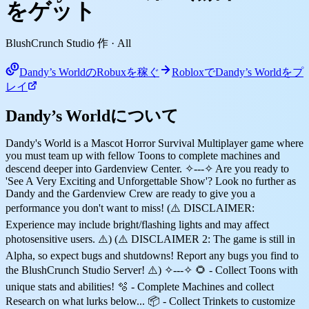
をゲット
BlushCrunch Studio 作
· All
Dandy’s WorldのRobuxを稼ぐ
RobloxでDandy’s Worldをプ
レイ
Dandy’s Worldについて
Dandy's World is a Mascot Horror Survival Multiplayer game where
you must team up with fellow Toons to complete machines and
descend deeper into Gardenview Center. ✧---✧ Are you ready to
'See A Very Exciting and Unforgettable Show'? Look no further as
Dandy and the Gardenview Crew are ready to give you a
performance you don't want to miss! (⚠️ DISCLAIMER:
Experience may include bright/flashing lights and may affect
photosensitive users. ⚠️) (⚠️ DISCLAIMER 2: The game is still in
Alpha, so expect bugs and shutdowns! Report any bugs you find to
the BlushCrunch Studio Server! ⚠️) ✧---✧ 🌻 - Collect Toons with
unique stats and abilities! 🫧 - Complete Machines and collect
Research on what lurks below... 📦 - Collect Trinkets to customize