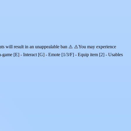
eats will result in an unappealable ban ⚠️ ⚠️You may experience
-game [E] - Interact [G] - Emote [1/3/F] - Equip item [2] - Usables