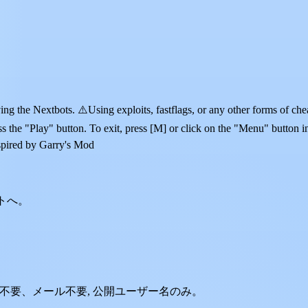
ng the Nextbots. ⚠️Using exploits, fastflags, or any other forms of ch
s the "Play" button. To exit, press [M] or click on the "Menu" button in
spired by Garry's Mod
ントへ。
ード不要、メール不要, 公開ユーザー名のみ。