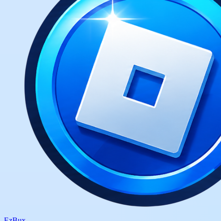
Ez
Bux