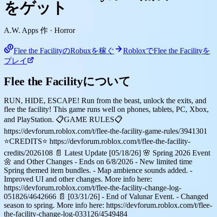
をゲット
A.W. Apps 作
· Horror
Flee the FacilityのRobuxを稼ぐ
RobloxでFlee the Facilityを
プレイ
Flee the Facilityについて
RUN, HIDE, ESCAPE! Run from the beast, unlock the exits, and
flee the facility! This game runs well on phones, tablets, PC, Xbox,
and PlayStation. 📋GAME RULES📋
https://devforum.roblox.com/t/flee-the-facility-game-rules/3941301
⭐CREDITS⭐ https://devforum.roblox.com/t/flee-the-facility-
credits/2026108 📄 Latest Update [05/18/26] 🌸 Spring 2026 Event
🌼 and Other Changes - Ends on 6/8/2026 - New limited time
Spring themed item bundles. - Map ambience sounds added. -
Improved UI and other changes. More info here:
https://devforum.roblox.com/t/flee-the-facility-change-log-
051826/4642666 📄 [03/31/26] - End of Valunar Event. - Changed
season to spring. More info here: https://devforum.roblox.com/t/flee-
the-facility-change-log-033126/4549484