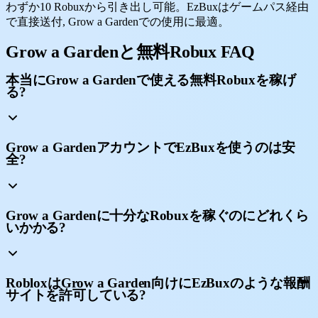
わずか10 Robuxから引き出し可能。EzBuxはゲームパス経由
で直接送付, Grow a Gardenでの使用に最適。
Grow a Gardenと無料Robux FAQ
本当にGrow a Gardenで使える無料Robuxを稼げ
る?
Grow a GardenアカウントでEzBuxを使うのは安
全?
Grow a Gardenに十分なRobuxを稼ぐのにどれくら
いかかる?
RobloxはGrow a Garden向けにEzBuxのような報酬
サイトを許可している?