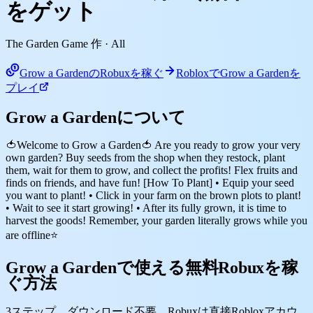
をゲット
The Garden Game 作
· All
Grow a GardenのRobuxを稼ぐ
RobloxでGrow a Gardenを
プレイ
Grow a Gardenについて
🍅Welcome to Grow a Garden🍅 Are you ready to grow your very
own garden? Buy seeds from the shop when they restock, plant
them, wait for them to grow, and collect the profits! Flex fruits and
finds on friends, and have fun! [How To Plant] • Equip your seed
you want to plant! • Click in your farm on the brown plots to plant!
• Wait to see it start growing! • After its fully grown, it is time to
harvest the goods! Remember, your garden literally grows while you
are offline⭐
Grow a Gardenで使える無料Robuxを稼
ぐ方法
3ステップ。ダウンロード不要。Robuxは直接Robloxアカウ