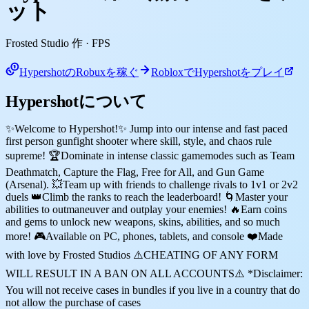
ット
Frosted Studio 作
· FPS
HypershotのRobuxを稼ぐ
RobloxでHypershotをプレイ
Hypershotについて
✨Welcome to Hypershot!✨ Jump into our intense and fast paced
first person gunfight shooter where skill, style, and chaos rule
supreme! 🏆Dominate in intense classic gamemodes such as Team
Deathmatch, Capture the Flag, Free for All, and Gun Game
(Arsenal). 💥Team up with friends to challenge rivals to 1v1 or 2v2
duels 👑Climb the ranks to reach the leaderboard! 🌀Master your
abilities to outmaneuver and outplay your enemies! 🔥Earn coins
and gems to unlock new weapons, skins, abilities, and so much
more! 🎮Available on PC, phones, tablets, and console ❤️Made
with love by Frosted Studios ⚠️CHEATING OF ANY FORM
WILL RESULT IN A BAN ON ALL ACCOUNTS⚠️ *Disclaimer:
You will not receive cases in bundles if you live in a country that do
not allow the purchase of cases