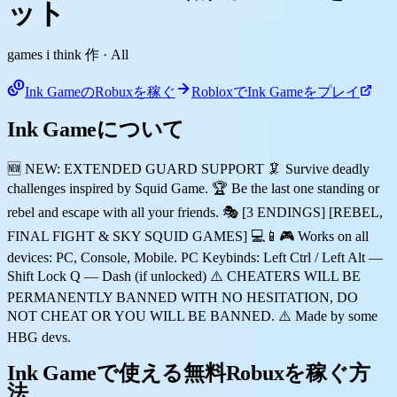
ット
games i think 作
· All
Ink GameのRobuxを稼ぐ
RobloxでInk Gameをプレイ
Ink Gameについて
🆕 NEW: EXTENDED GUARD SUPPORT 🦑 Survive deadly
challenges inspired by Squid Game. 🏆 Be the last one standing or
rebel and escape with all your friends. 🎭 [3 ENDINGS] [REBEL,
FINAL FIGHT & SKY SQUID GAMES] 💻📱🎮 Works on all
devices: PC, Console, Mobile. PC Keybinds: Left Ctrl / Left Alt —
Shift Lock Q — Dash (if unlocked) ⚠️ CHEATERS WILL BE
PERMANENTLY BANNED WITH NO HESITATION, DO
NOT CHEAT OR YOU WILL BE BANNED. ⚠️ Made by some
HBG devs.
Ink Gameで使える無料Robuxを稼ぐ方
法