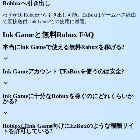
Robloxへ引き出し
わずか10 Robuxから引き出し可能。EzBuxはゲームパス経由
で直接送付, Ink Gameでの使用に最適。
Ink Gameと無料Robux FAQ
本当にInk Gameで使える無料Robuxを稼げる?
Ink GameアカウントでEzBuxを使うのは安全?
Ink Gameに十分なRobuxを稼ぐのにどれくらいか
かる?
RobloxはInk Game向けにEzBuxのような報酬サイ
トを許可している?