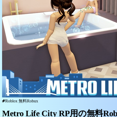
Roblox 無料Robux
Metro Life City RP用の無料