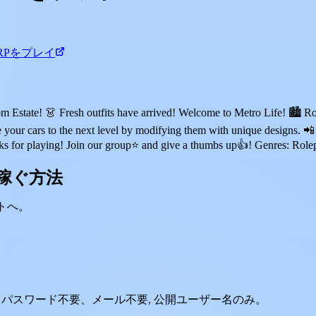
ity RPをプレイ
state! 👗 Fresh outfits have arrived! Welcome to Metro Life! 🏙️ Rol
your cars to the next level by modifying them with unique designs. 📲 
nks for playing! Join our group⭐ and give a thumbs up👍! Genres: Rol
xを稼ぐ方法
ントへ。
ー名を入力。パスワード不要、メール不要, 公開ユーザー名のみ。