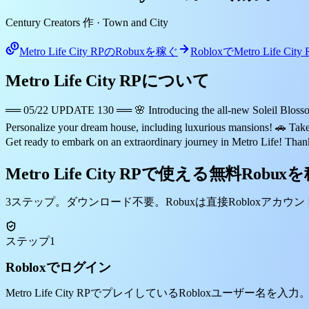
Century Creators 作
· Town and City
Metro Life City RPのRobuxを稼ぐ
RobloxでMetro Life C
Metro Life City RPについて
══ 05/22 UPDATE 130 ══ 🌸 Introducing the all-new Soleil Blossom E
Personalize your dream house, including luxurious mansions! 🚗 Take 
Get ready to embark on an extraordinary journey in Metro Life! Tha
Metro Life City RPで使える無料Robu
3ステップ。ダウンロード不要。Robuxは直接Robloxアカウ
ステップ1
Robloxでログイン
Metro Life City RPでプレイしているRobloxユーザ