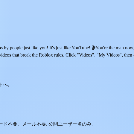
by people just like you! It's just like YouTube! 🎬You're the man now
videos that break the Roblox rules. Click "Videos", "My Videos", then 
ントへ。
スワード不要、メール不要, 公開ユーザー名のみ。