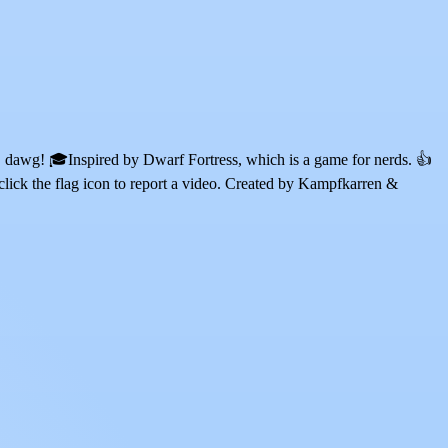
, dawg! 🎓Inspired by Dwarf Fortress, which is a game for nerds. 👍
click the flag icon to report a video. Created by Kampfkarren &