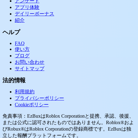
アンケート
アプリ体験
デイリーボーナス
紹介
ヘルプ
FAQ
使い方
ブログ
お問い合わせ
サイトマップ
法的情報
利用規約
プライバシーポリシー
Cookieポリシー
免責事項：EzBuxはRoblox Corporationと提携、承認、後援、
または公式に認可されたものではありません。Roblox®およ
びRobux®はRoblox Corporationの登録商標です。EzBuxは独
立した報酬プラットフォームです。