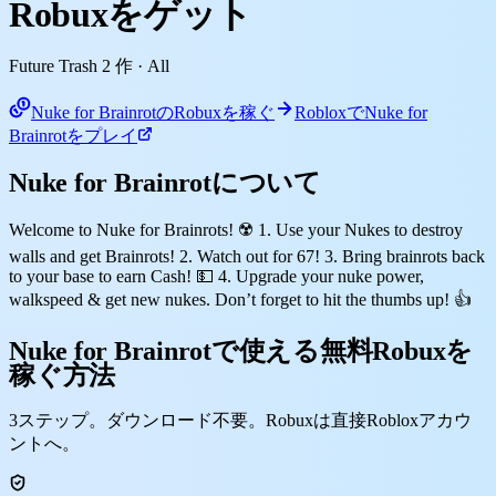
Robuxをゲット
Future Trash 2 作
· All
Nuke for BrainrotのRobuxを稼ぐ
RobloxでNuke for
Brainrotをプレイ
Nuke for Brainrotについて
Welcome to Nuke for Brainrots! ☢️ 1. Use your Nukes to destroy
walls and get Brainrots! 2. Watch out for 67! 3. Bring brainrots back
to your base to earn Cash! 💵 4. Upgrade your nuke power,
walkspeed & get new nukes. Don’t forget to hit the thumbs up! 👍
Nuke for Brainrotで使える無料Robuxを
稼ぐ方法
3ステップ。ダウンロード不要。Robuxは直接Robloxアカウ
ントへ。