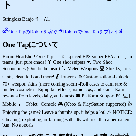
ト
Stringless Banjo 作
· All
One TapのRobuxを稼ぐ
RobloxでOne Tapをプレイ
One Tapについて
Boom Headshot! One Tap is a fast-paced FPS sniper FFA arena, no
teams, just pure chaos! 🎯 One-shot snipers 🔫 Two-Shot
Secondaries (One to the head) 🔪 Melee Weapons 🏆 Streaks, trick
shots, clean kills and more! 🔓 Progress & Customization -Unlock
70+ weapon skins (more coming soon) -Roll cases to earn rare &
limited cosmetics -Equip kill effects, name tags, and skins -Earn
rewards from levels, daily, and quests 🎮 Platform Support PC 💻 |
Mobile 📱 | Tablet | Console 🎮 (Xbox & PlayStation supported) 👍
Enjoying the game? Leave a thumbs-up, it helps a lot! ⚠️ NOTICE:
Cheating, exploiting, or farming with alts will result in a permanent
ban. No appeals.