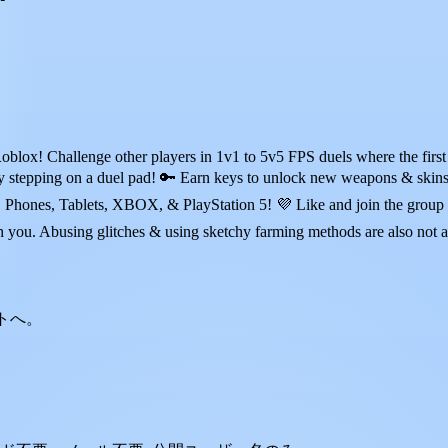
oblox! Challenge other players in 1v1 to 5v5 FPS duels where the fir
 by stepping on a duel pad! 🔑 Earn keys to unlock new weapons & skin
p, Phones, Tablets, XBOX, & PlayStation 5! 💜 Like and join the gro
ch you. Abusing glitches & using sketchy farming methods are also no
ントへ。