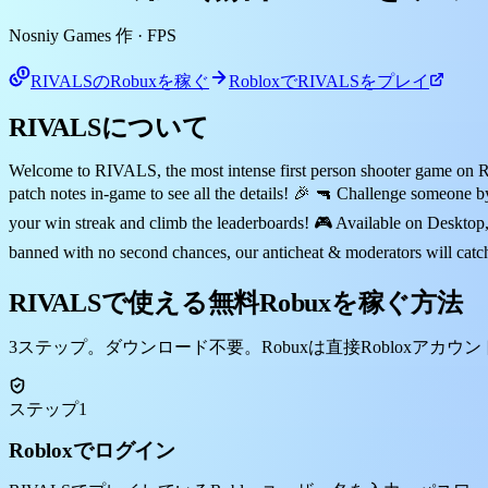
Nosniy Games 作
· FPS
RIVALSのRobuxを稼ぐ
RobloxでRIVALSをプレイ
RIVALSについて
Welcome to RIVALS, the most intense first person shooter game on R
patch notes in-game to see all the details! 🎉 🔫 Challenge someone
your win streak and climb the leaderboards! 🎮 Available on Deskto
banned with no second chances, our anticheat & moderators will cat
RIVALSで使える無料Robuxを稼ぐ方法
3ステップ。ダウンロード不要。Robuxは直接Robloxアカウ
ステップ1
Robloxでログイン