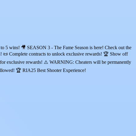
st to 5 wins! 🎥 SEASON 3 - The Fame Season is here! Check out the
s! 📜 Complete contracts to unlock exclusive rewards! 🏆 Show off
up for exclusive rewards! ⚠️ WARNING: Cheaters will be permanently
t allowed! 🏆 RIA25 Best Shooter Experience!