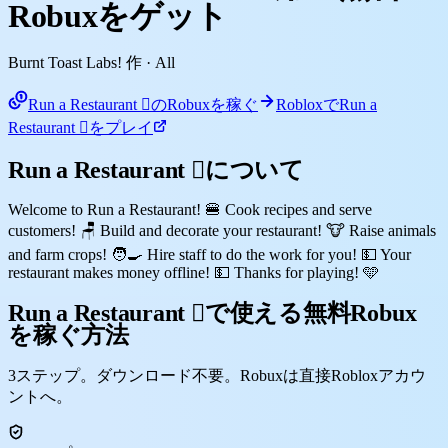
Robuxをゲット
Burnt Toast Labs! 作
· All
Run a Restaurant 🏻のRobuxを稼ぐ
RobloxでRun a
Restaurant 🏻をプレイ
Run a Restaurant 🏻について
Welcome to Run a Restaurant! 🍔 Cook recipes and serve
customers! 🪑 Build and decorate your restaurant! 🐮 Raise animals
and farm crops! 🧑‍🍳 Hire staff to do the work for you! 💵 Your
restaurant makes money offline! 💵 Thanks for playing! 🩵
Run a Restaurant 🏻で使える無料Robux
を稼ぐ方法
3ステップ。ダウンロード不要。Robuxは直接Robloxアカウ
ントへ。