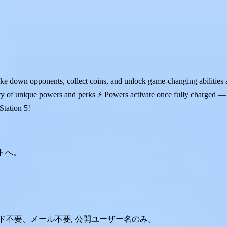
e down opponents, collect coins, and unlock game-changing abilities a
ty of unique powers and perks ⚡ Powers activate once fully charged —
Station 5!
ントへ。
ード不要、メール不要, 公開ユーザー名のみ。