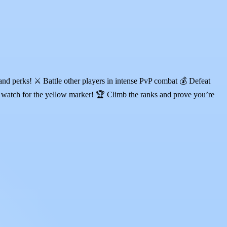
nd perks! ⚔️ Battle other players in intense PvP combat 💰 Defeat
 watch for the yellow marker! 🏆 Climb the ranks and prove you’re