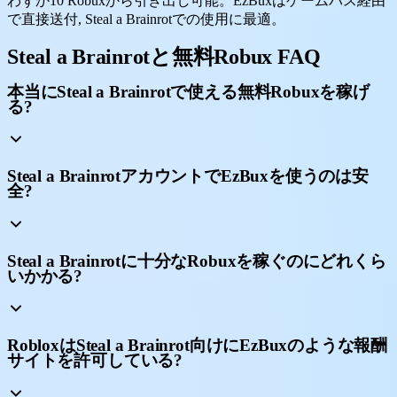
わずか10 Robuxから引き出し可能。EzBuxはゲームパス経由
で直接送付, Steal a Brainrotでの使用に最適。
Steal a Brainrotと無料Robux FAQ
本当にSteal a Brainrotで使える無料Robuxを稼げ
る?
Steal a BrainrotアカウントでEzBuxを使うのは安
全?
Steal a Brainrotに十分なRobuxを稼ぐのにどれくら
いかかる?
RobloxはSteal a Brainrot向けにEzBuxのような報酬
サイトを許可している?