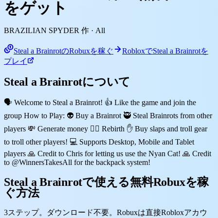
をゲット
BRAZILIAN SPYDER 作
· All
Steal a BrainrotのRobuxを稼ぐ
RobloxでSteal a Brainrotを
プレイ
Steal a Brainrotについて
🗣️ Welcome to Steal a Brainrot! 👍 Like the game and join the
group How to Play: 👽 Buy a Brainrot 🥷 Steal Brainrots from other
players 💸 Generate money 🐦‍🔥 Rebirth ✋ Buy slaps and troll gear
to troll other players! 💻 Supports Desktop, Mobile and Tablet
players 🙏 Credit to Chris for letting us use the Nyan Cat! 🙏 Credit
to @WinnersTakesAll for the backpack system!
Steal a Brainrotで使える無料Robuxを稼
ぐ方法
3ステップ。ダウンロード不要。Robuxは直接Robloxアカウ