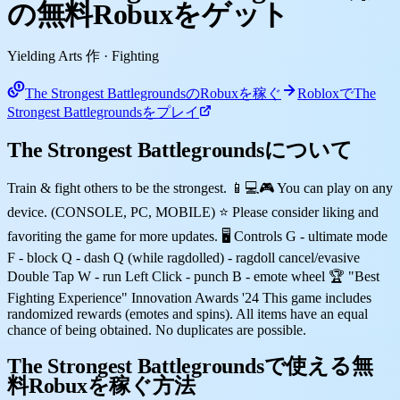
の無料Robuxをゲット
Yielding Arts 作
· Fighting
The Strongest BattlegroundsのRobuxを稼ぐ
RobloxでThe
Strongest Battlegroundsをプレイ
The Strongest Battlegroundsについて
Train & fight others to be the strongest. 📱💻🎮 You can play on any
device. (CONSOLE, PC, MOBILE) ⭐ Please consider liking and
favoriting the game for more updates. 🖥️ Controls G - ultimate mode
F - block Q - dash Q (while ragdolled) - ragdoll cancel/evasive
Double Tap W - run Left Click - punch B - emote wheel 🏆 "Best
Fighting Experience" Innovation Awards '24 This game includes
randomized rewards (emotes and spins). All items have an equal
chance of being obtained. No duplicates are possible.
The Strongest Battlegroundsで使える無
料Robuxを稼ぐ方法