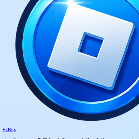
Ez
Bux