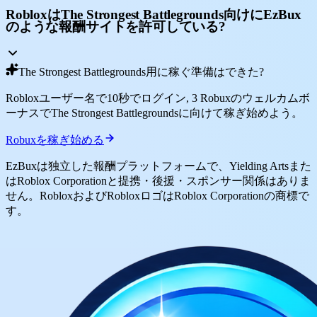
RobloxはThe Strongest Battlegrounds向けにEzBux
のような報酬サイトを許可している?
The Strongest Battlegrounds用に稼ぐ準備はできた?
Robloxユーザー名で10秒でログイン, 3 Robuxのウェルカムボ
ーナスでThe Strongest Battlegroundsに向けて稼ぎ始めよう。
Robuxを稼ぎ始める
EzBuxは独立した報酬プラットフォームで、Yielding Artsまた
はRoblox Corporationと提携・後援・スポンサー関係はありま
せん。RobloxおよびRobloxロゴはRoblox Corporationの商標で
す。