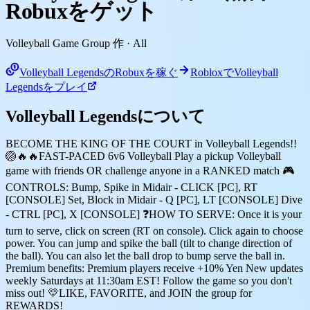
Robuxをゲット
Volleyball Game Group 作
· All
Volleyball LegendsのRobuxを稼ぐ
RobloxでVolleyball
Legendsをプレイ
Volleyball Legendsについて
BECOME THE KING OF THE COURT in Volleyball Legends!!
🏐🔥🔥FAST-PACED 6v6 Volleyball Play a pickup Volleyball
game with friends OR challenge anyone in a RANKED match 🎮
CONTROLS: Bump, Spike in Midair - CLICK [PC], RT
[CONSOLE] Set, Block in Midair - Q [PC], LT [CONSOLE] Dive
- CTRL [PC], X [CONSOLE] ❓HOW TO SERVE: Once it is your
turn to serve, click on screen (RT on console). Click again to choose
power. You can jump and spike the ball (tilt to change direction of
the ball). You can also let the ball drop to bump serve the ball in.
Premium benefits: Premium players receive +10% Yen New updates
weekly Saturdays at 11:30am EST! Follow the game so you don't
miss out! 💛LIKE, FAVORITE, and JOIN the group for
REWARDS!