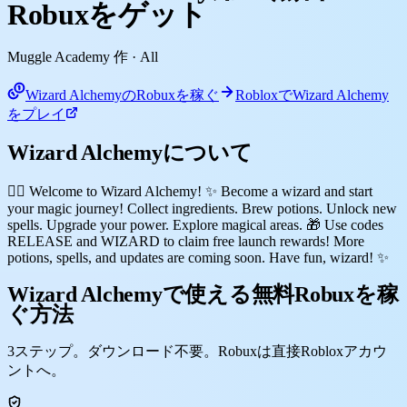
Robuxをゲット
Muggle Academy 作
· All
Wizard AlchemyのRobuxを稼ぐ
RobloxでWizard Alchemy
をプレイ
Wizard Alchemyについて
🧙‍♂️ Welcome to Wizard Alchemy! ✨ Become a wizard and start
your magic journey! Collect ingredients. Brew potions. Unlock new
spells. Upgrade your power. Explore magical areas. 🎁 Use codes
RELEASE and WIZARD to claim free launch rewards! More
potions, spells, and updates are coming soon. Have fun, wizard! ✨
Wizard Alchemyで使える無料Robuxを稼
ぐ方法
3ステップ。ダウンロード不要。Robuxは直接Robloxアカウ
ントへ。