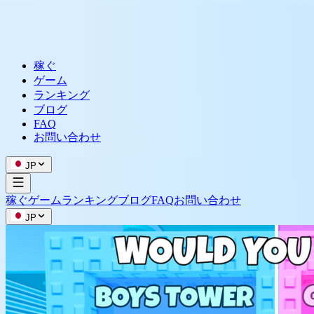
稼ぐ
ゲーム
ランキング
ブログ
FAQ
お問い合わせ
JP
稼ぐ
ゲーム
ランキング
ブログ
FAQ
お問い合わせ
JP