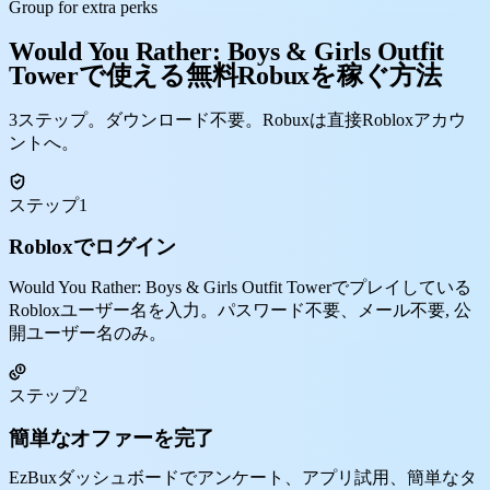
Group for extra perks
Would You Rather: Boys & Girls Outfit
Towerで使える無料Robuxを稼ぐ方法
3ステップ。ダウンロード不要。Robuxは直接Robloxアカウ
ントへ。
ステップ1
Robloxでログイン
Would You Rather: Boys & Girls Outfit Towerでプレイしている
Robloxユーザー名を入力。パスワード不要、メール不要, 公
開ユーザー名のみ。
ステップ2
簡単なオファーを完了
EzBuxダッシュボードでアンケート、アプリ試用、簡単なタ